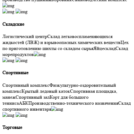
Складские
Логистический центр
Склад легковоспламеняющихся
жидкостей (ЛВЖ) и взрывоопасных химических веществ
Цех
по приготовлению шихты со складом сырья
Яйцесклад
Склад
морепродуктов
Спортивные
Спортивный комплекс
Физкультурно-оздоровительный
комплекс
Крытый ледовый каток
Спортивная площадка,
манеж
Спортивный зал
Корт для большого
тенниса
АБК
Производственно-технического назначения
Склад
спортивного инвентаря
Торговые