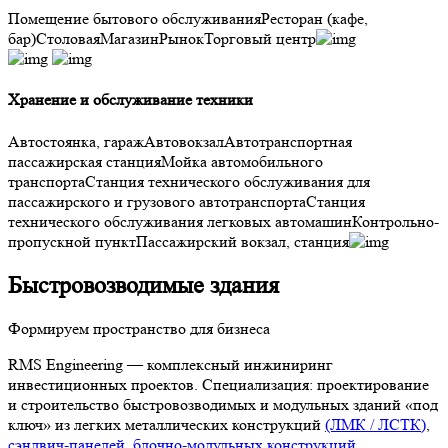
Помещение бытового обслуживания
Ресторан (кафе,
бар)
Столовая
Магазин
Рынок
Торговый центр
Хранение и обслуживание техники
Автостоянка, гараж
Автовокзал
Автотранспортная
пассажирская станция
Мойка автомобильного
транспорта
Станция технического обслуживания для
пассажирского и грузового автотранспорта
Станция
технического обслуживания легковых автомашин
Контрольно-
пропускной пункт
Пассажирский вокзал, станция
Быстровозводимые здания
Формируем пространство для бизнеса
RMS Engineering — комплексный инжиниринг
инвестиционных проектов. Специализация: проектирование
и строительство быстровозводимых и модульных зданий «под
ключ» из легких металлических конструкций
(ЛМК / ЛСТК)
,
сэндвич-панелей
,
блочно-модульных конструкций
.