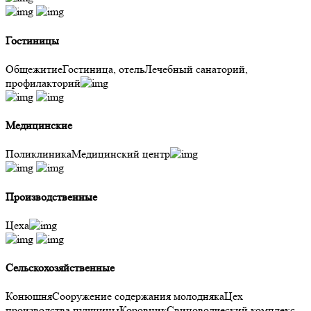
Гостиницы
Общежитие
Гостиница, отель
Лечебный санаторий,
профилакторий
Медицинские
Поликлиника
Медицинский центр
Производственные
Цеха
Сельскохозяйственные
Конюшня
Сооружение содержания молодняка
Цех
производства пушнины
Коровник
Свиноводческий комплекс