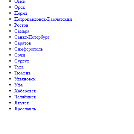
Омск
Орск
Пермь
Петропавловск-Камчатский
Ростов
Самара
Санкт-Петербург
Саратов
Симферополь
Сочи
Сургут
Тула
Тюмень
Ульяновск
Уфа
Хабаровск
Челябинск
Якутск
Ярославль