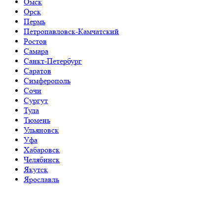
Омск
Орск
Пермь
Петропавловск-Камчатский
Ростов
Самара
Санкт-Петербург
Саратов
Симферополь
Сочи
Сургут
Тула
Тюмень
Ульяновск
Уфа
Хабаровск
Челябинск
Якутск
Ярославль